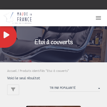
OUVRI
Etui à couverts
Accueil
/ Produits identifiés “Etui à couverts”
Voici le seul résultat