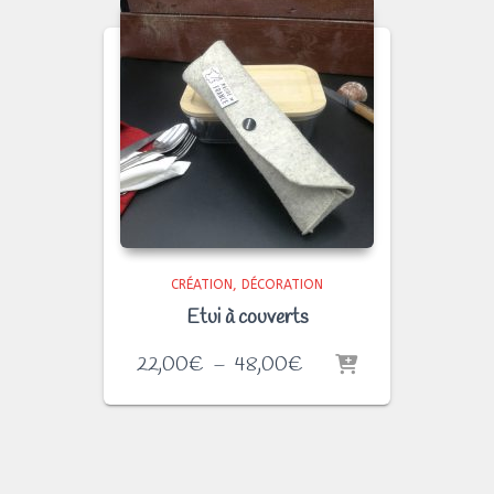
CRÉATION
DÉCORATION
Etui à couverts
Plage
22,00
€
–
48,00
€
de
prix :
22,00€
à
48,00€