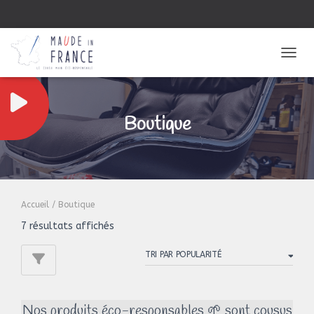
OUVRI
Boutique
Accueil
/ Boutique
Trié
7 résultats affichés
par
popularité
Nos produits éco-responsables 🌱 sont cousus