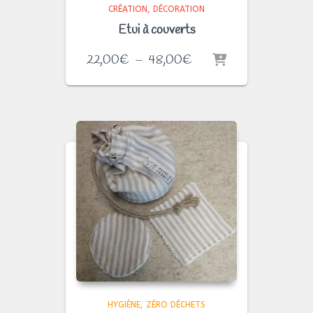
CRÉATION
DÉCORATION
Etui à couverts
Plage
22,00
€
–
48,00
€
de
prix :
22,00€
à
48,00€
HYGIÈNE
ZÉRO DÉCHETS