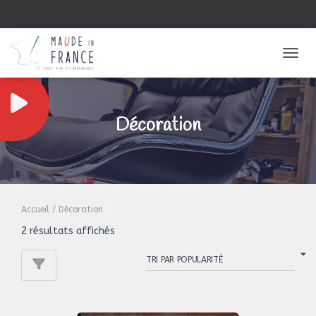
OUVRI
Décoration
Accueil
/ Décoration
Trié
2 résultats affichés
par
popularité