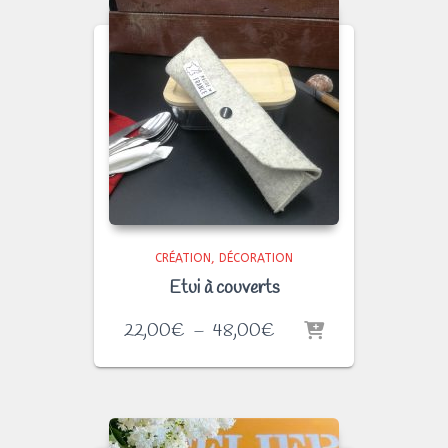
CRÉATION
DÉCORATION
Etui à couverts
Plage
22,00
€
–
48,00
€
de
prix :
22,00€
à
48,00€